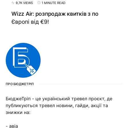
9,7K VIEWS
1 MINUTE READ
Wizz Air: розпродаж квитків з по
Європі від €9!
ПРО БЮДЖЕТРІП
БюджеТріп - це український тревел проєкт, де
публикуються тревел новини, гайди, акції та
знижки на:
- авіа