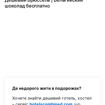
Дешевый Брюссель | Бельгийский
шоколад бесплатно
Де недорого жити в подорожах?
Хочете знайти дешевий готель, хостел
– сервіс
hotelscombined.com
,
що