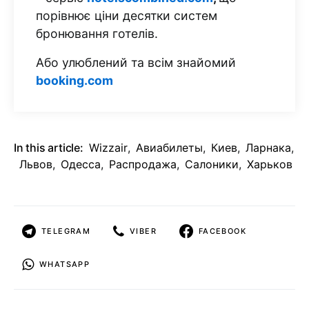
порівнює ціни десятки систем
бронювання готелів.
Або улюблений та всім знайомий
booking.com
In this article:
Wizzair
,
Авиабилеты
,
Киев
,
Ларнака
,
Львов
,
Одесса
,
Распродажа
,
Салоники
,
Харьков
TELEGRAM
VIBER
FACEBOOK
WHATSAPP