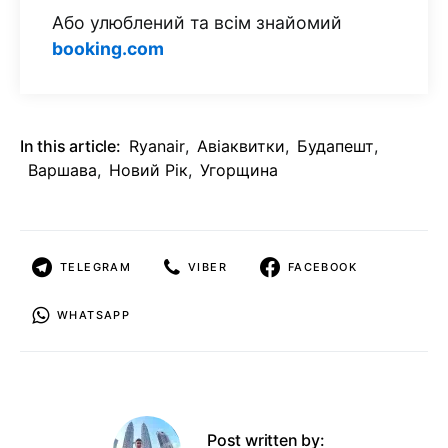
Або улюблений та всім знайомий
booking.com
In this article:
Ryanair
,
Авіаквитки
,
Будапешт
,
Варшава
,
Новий Рік
,
Угорщина
TELEGRAM
VIBER
FACEBOOK
WHATSAPP
Post written by: