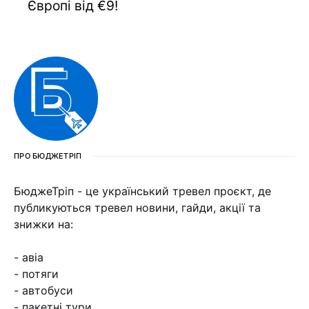
Європі від €9!
ПРО БЮДЖЕТРІП
БюджеТріп - це український тревел проєкт, де
публикуються тревел новини, гайди, акції та
знижки на:
- авіа
- потяги
- автобуси
- пакетні тури