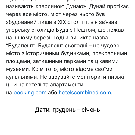
називають «перлиною Дунаю». Дунай протікає
через все місто, міст через нього був
збудований лише в XIX столітті, він зв’язав
угорську столицю Буда з Пештом, що лежав
на іншому березі. Тоді й виникла назва
“Будапешт”. Будапешт сьогодні – це чудове
місто з історичними будинками, прекрасними
площами, затишними парками та цікавими
музеями. Крім того, місто відоме своїми
купальнями. Не забувайте моніторити низькі
ціни на готелі та апартаменти
на
booking.com
або
hotelscombined.com
.
Дати: грудень – січень